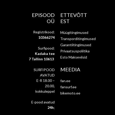
EPISOOD
ETTEVÕTT
OÜ
EST
Registrikood:
Müügitingimused
10366274
Transporditingimused
Garantiitingimused
Surfipood:
Privaatsuspoliitika
Kadaka tee
Esto Makseviisid
7 Tallinn 10613
MEEDIA
SURFIPOOD
AVATUD
E-R 18.00 –
fan.ee
20.00,
fansurf.ee
kokkuleppel
bikemoto.ee
E-pood avatud
24h
;