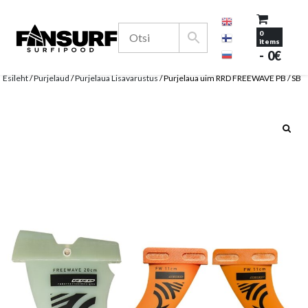
Surfivarustuse e-pood
0
Fansurf Surfipood
items
0€
Skip
to
Esileht
/
Purjelaud
/
Purjelaua Lisavarustus
/ Purjelaua uim RRD FREEWAVE PB / SB
content