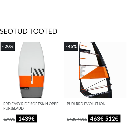
SEOTUD TOOTED
- 20%
- 45%
RRD EASY RIDE SOFTSKIN ÕPPE
PURI RRD EVOLUTION
PURJELAUD
1439
€
463
€
-
512
€
1799
€
842
€
-
931
€