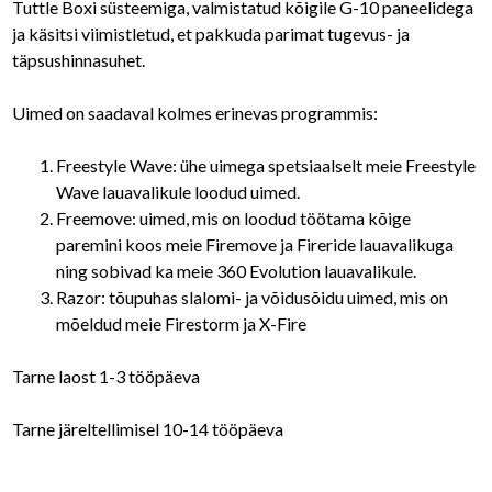
Tuttle Boxi süsteemiga, valmistatud kõigile G-10 paneelidega
o
ja käsitsi viimistletud, et pakkuda parimat tugevus- ja
u
täpsushinnasuhet.
g
Uimed on saadaval kolmes erinevas programmis:
h
Freestyle Wave: ühe uimega spetsiaalselt meie Freestyle
1
Wave lauavalikule loodud uimed.
0
Freemove: uimed, mis on loodud töötama kõige
paremini koos meie Firemove ja Fireride lauavalikuga
0
ning sobivad ka meie 360 Evolution lauavalikule.
Razor: tõupuhas slalomi- ja võidusõidu uimed, mis on
€
mõeldud meie Firestorm ja X-Fire
Tarne laost 1-3 tööpäeva
Tarne järeltellimisel 10-14 tööpäeva