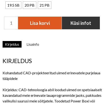
r
19.5 SB
20 PB
21 PB
a
Purjelaua
n
Lisa korvi
Küsi infot
uim
g
RRD
FREEWAVE
e
PB
Kirjeldus
Lisainfo
/
:
SB
7
kogus
KIRJELDUS
8
Kohandatud CAD-projekteeritud uimed erinevatele purjelaua
€
tüüpidele
t
Kirjeldus: CAD-tehnoloogia abil loodud uimed on spetsiaalselt
h
kavandatud meie erinevate lauaprogrammide jaoks, pakkudes
r
valikulisi suurusi meie sõitjatele. Toodetud Power Boxi või