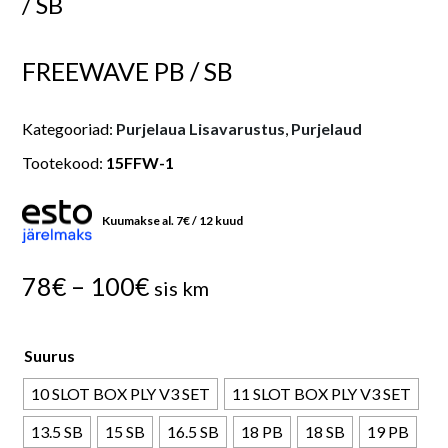
/ SB
FREEWAVE PB / SB
Kategooriad:
Purjelaua Lisavarustus
,
Purjelaud
Tootekood:
15FFW-1
Kuumakse al.
7
€
/ 12 kuud
P
78
€
–
100
€
sis km
r
i
Suurus
c
10 SLOT BOX PLY V3 SET
11 SLOT BOX PLY V3 SET
e
13.5 SB
15 SB
16.5 SB
18 PB
18 SB
19 PB