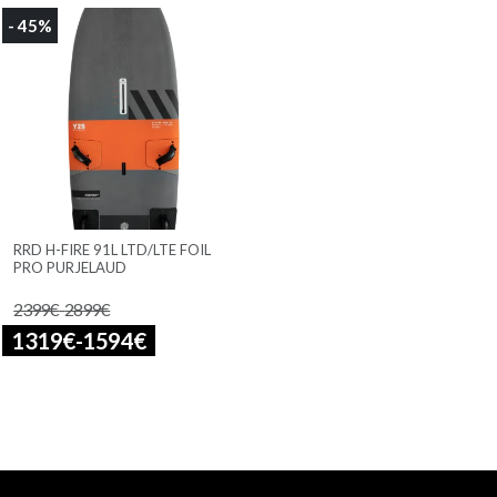
- 45%
RRD H-FIRE 91L LTD/LTE FOIL
PRO PURJELAUD
2399
€
-
2899
€
1319
€
-
1594
€