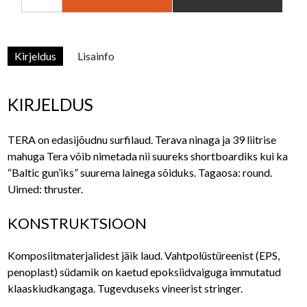
TERA
7'5"
kogus
Kirjeldus
Lisainfo
KIRJELDUS
TERA on edasijõudnu surfilaud. Terava ninaga ja 39 liitrise
mahuga Tera võib nimetada nii suureks shortboardiks kui ka
“Baltic gun’iks” suurema lainega sõiduks. Tagaosa: round.
Uimed: thruster.
KONSTRUKTSIOON
Komposiitmaterjalidest jäik laud. Vahtpolüstüreenist (EPS,
penoplast) südamik on kaetud epoksiidvaiguga immutatud
klaaskiudkangaga. Tugevduseks vineerist stringer.