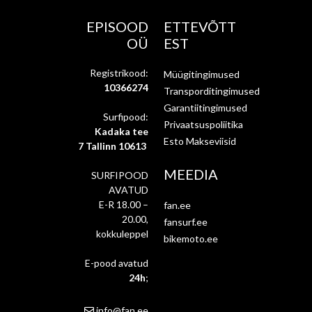
EPISOOD
ETTEVÕTT
OÜ
EST
Registrikood:
Müügitingimused
10366274
Transporditingimused
Garantiitingimused
Surfipood:
Privaatsuspoliitika
Kadaka tee
Esto Makseviisid
7 Tallinn 10613
MEEDIA
SURFIPOOD
AVATUD
E-R 18.00 –
fan.ee
20.00,
fansurf.ee
kokkuleppel
bikemoto.ee
E-pood avatud
24h
;
info@fan.ee