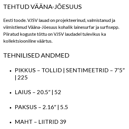
TEHTUD VÄÄNA-JÕESUUS
Eesti toode. VJSV lauad on projekteerinud, valmistanud ja
viimistlenud Vääna-Jõesuus kohalik lainesurfar ja surfisepp.
Piiratud koguste tõttu on VJSV laudadel tulevikus ka
kollektsiooniline väärtus.
TEHNILISED ANDMED
PIKKUS – TOLLID | SENTIMEETRID – 7’5″
| 225
LAIUS – 20.5″ | 52
PAKSUS – 2.16″ | 5.5
MAHT – LIITRID 39