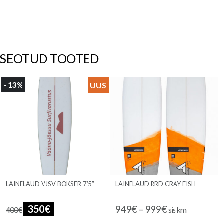
SEOTUD TOOTED
- 13%
LAINELAUD VJSV BOKSER 7’5″
LAINELAUD RRD CRAY FISH
Price
350
€
949
€
–
999
€
400
€
sis km