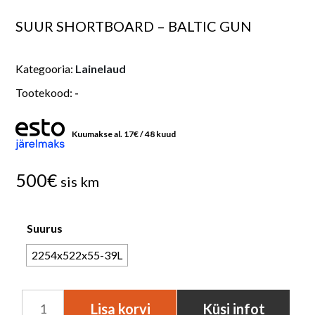
SUUR SHORTBOARD – BALTIC GUN
Kategooria:
Lainelaud
Tootekood:
-
Kuumakse al.
17
€
/ 48 kuud
500
€
sis km
Suurus
2254x522x55-39L
Lainelaud
Lisa korvi
Küsi infot
VJSV