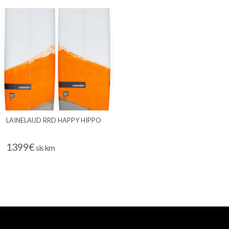
range:
949€
through
999€
LAINELAUD RRD HAPPY HIPPO
1399
€
sis km