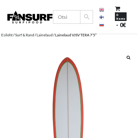
Surfivarustuse e-pood
0
Fansurf Surfipood
items
0€
Skip
to
Esileht
/
Surf & Rand
/
Lainelaud
/ Lainelaud VJSV TERA 7’5″
content